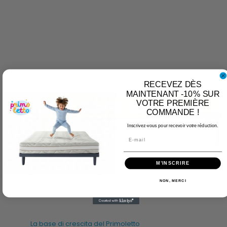
RECEVEZ DÈS
MAINTENANT -10% SUR
VOTRE PREMIÈRE
COMMANDE !
Inscrivez-vous pour recevoir votre réduction.
Email
M’INSCRIRE
NON, MERCI
La base di crescita del Primoletto