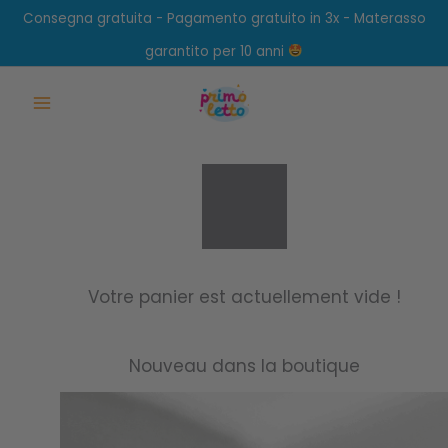
Vai
Consegna gratuita - Pagamento gratuito in 3x - Materasso
al
garantito per 10 anni
contenuto
Main
Menu
Votre panier est actuellement vide !
Nouveau dans la boutique