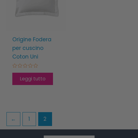
Origine Fodera
per cuscino
Coton Uni
Valutato
0
Leggi tutto
su
5
←
1
2