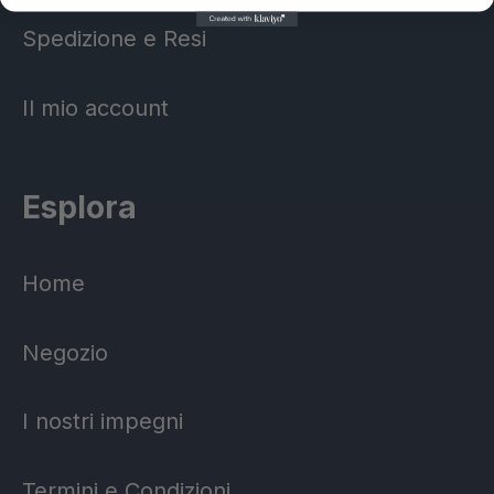
Spedizione e Resi
Il mio account
Esplora
Home
Negozio
I nostri impegni
Termini e Condizioni