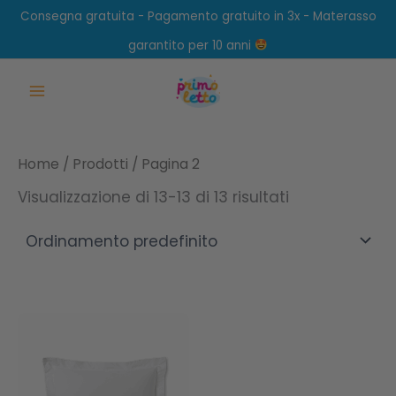
Vai
Consegna gratuita - Pagamento gratuito in 3x - Materasso
al
garantito per 10 anni
contenuto
Main
Menu
Home
/
Prodotti
/ Pagina 2
Visualizzazione di 13-13 di 13 risultati