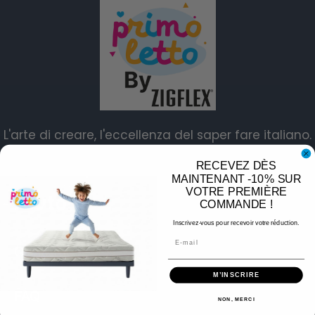
L'arte di creare, l'eccellenza del saper fare italiano.
RECEVEZ DÈS
MAINTENANT -10% SUR
VOTRE PREMIÈRE
Aiuto
COMMANDE !
Inscrivez-vous pour recevoir votre réduction.
Email
Contatti
M’INSCRIRE
FAQ
NON, MERCI