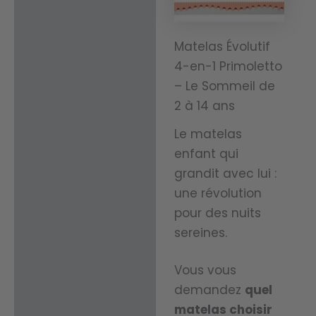
confort
a été pensé po
al pour
excepti
vous offrir une
des
onnel
Matelas Évolutif
sensation de
nuits
4-en-1 Primoletto
nuit
bien-être
profon
– Le Sommeil de
après
inégalée et un
2 à 14 ans
démen
nuit.
sommeil luxueux
t
Le matelas
C’est
répara
enfant qui
l’allianc
Protection San
grandit avec lui :
trices.
e
:
Offre
une révolution
Sa
parfait
pour des nuits
une haute
douceu
e entre
sereines.
protection
r et son
un
hypoallergéniqu
accueil
Vous vous
soutien
Ses matériaux
demandez
quel
moelle
optima
spécifiquement
matelas choisir