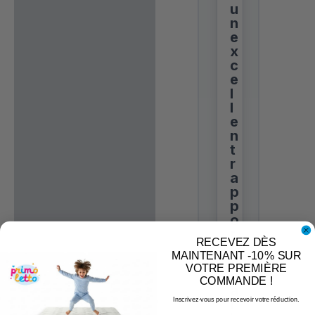
u
n
e
x
c
e
l
l
e
n
t
r
a
p
p
o
r
RECEVEZ DÈS
t
MAINTENANT -10% SUR
q
VOTRE PREMIÈRE
u
COMMANDE !
a
l
Inscrivez-vous pour recevoir votre réduction.
Email