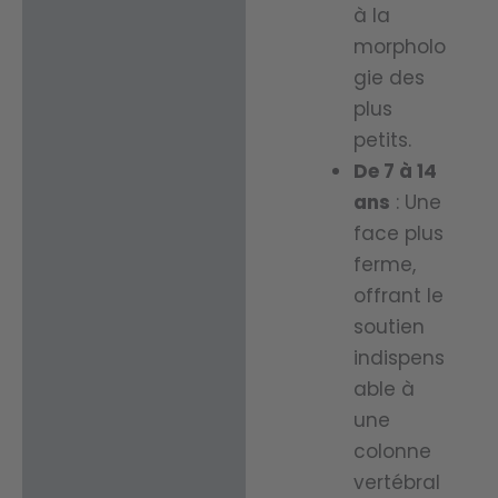
purifié.
à la
nir une
morpholo
tempé
Régula
gie des
rature
plus
tion
de
petits.
Tempé
somm
De 7 à 14
rature :
ans
: Une
eil
face plus
agréa
ferme,
ble et
Favoris
offrant le
équilibr
soutien
e une
ée tout
indispens
excelle
able à
au long
nte
une
de
circulat
colonne
l’année
ion de
vertébral