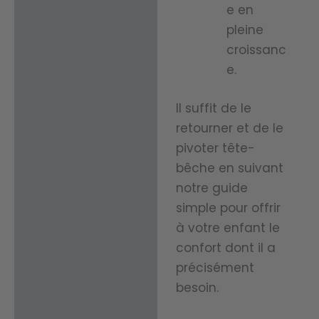
.
l’air et
e en
pleine
aide à
Idéal
croissanc
évacue
e.
pour…
r
Parfait
efficac
Il suffit de le
pour
ement
retourner et de le
un
pivoter tête-
l’humid
usage
bêche en suivant
ité,
notre guide
quotidi
vous
simple pour offrir
en, il
assura
à votre enfant le
représ
nt de
confort dont il a
ente
précisément
rester
un
besoin.
au sec
excelle
pour