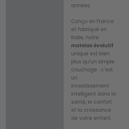
exceptionnelle.
Santé :
années.
tion
Sa technologie
Santé :
intelligente
Conçu en France
Assure
maintient votre
et fabriqué en
une
Italie, notre
corps à une
protect
Protect
matelas évolutif
température
ion
unique est bien
ion
idéale toute la
hygiéni
plus qu’un simple
maxim
nuit, que vous
couchage : c’est
que
ale
ayez tendance 
un
efficac
grâce
avoir trop chau
investissement
e,
à sa
intelligent dans la
ou trop froid.
contrib
santé, le confort
techno
uant à
et la croissance
logie
Idéal pour…
La
mainte
de votre enfant.
avanc
solution parfait
nir un