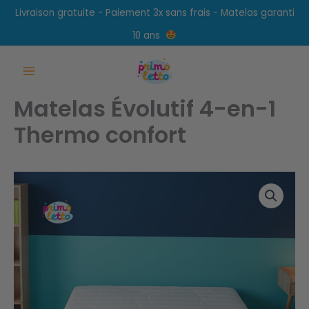
Aller
Livraison gratuite - Paiement 3x sans frais - Matelas garanti
au
10 ans
contenu
Main
Matelas Évolutif 4-en-1
Menu
Thermo confort