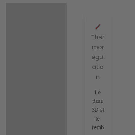
Description
Informations
complémentaires
Ther
mor
égul
atio
n
Le
tissu
3D et
le
remb