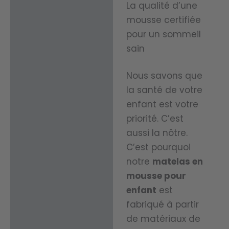
La qualité d’une
nt
un
mousse certifiée
rappor
somm
pour un sommeil
t
eil plus
sain
qualité
profon
-prix
Nous savons que
d.
la santé de votre
pour
enfant est votre
tous
Idéal
priorité. C’est
ceux
pour…
aussi la nôtre.
qui
C’est pourquoi
Spécial
recher
notre
matelas en
ement
mousse pour
chent
conçu
enfant
est
le
pour
fabriqué à partir
confort
les
de matériaux de
et la