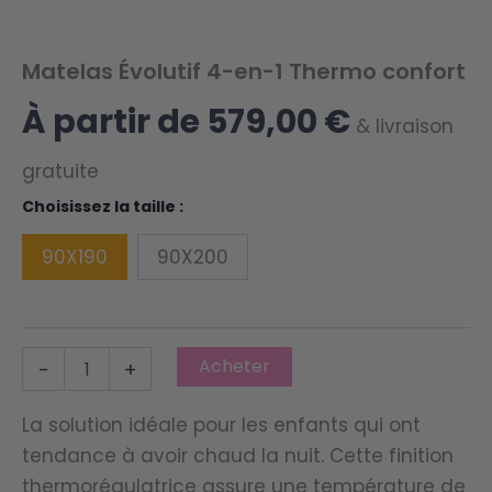
Matelas Évolutif 4-en-1 Thermo confort
À partir de
579,00
€
& livraison
gratuite
Choisissez la taille :
90X190
90X200
quantité
Acheter
-
+
de
Matelas
Évolutif
La solution idéale pour les enfants qui ont
4-
tendance à avoir chaud la nuit. Cette finition
en-
thermorégulatrice assure une température de
1