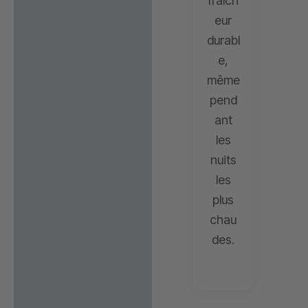
fraîch
eur
durabl
e,
même
pend
ant
les
nuits
les
plus
chau
des.