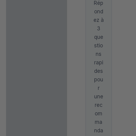
Rép
ond
ez à
3
que
stio
ns
rapi
des
pou
r
une
rec
om
ma
nda