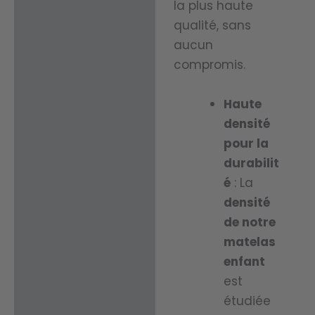
peaux
la plus haute
simplici
qualité, sans
sensibl
té sans
aucun
es, les
compromis.
compr
person
omis.
nes
Haute
sujette
densité
pour la
s aux
durabilit
allergie
é
: La
s ou
densité
toute
de notre
person
matelas
ne
enfant
est
recher
étudiée
chant