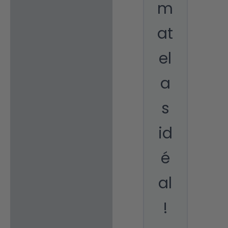
m
at
el
a
s
id
é
al
!