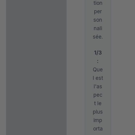
tion
per
son
nali
sée.
1/3
:
Que
l est
l'as
pec
t le
plus
imp
orta