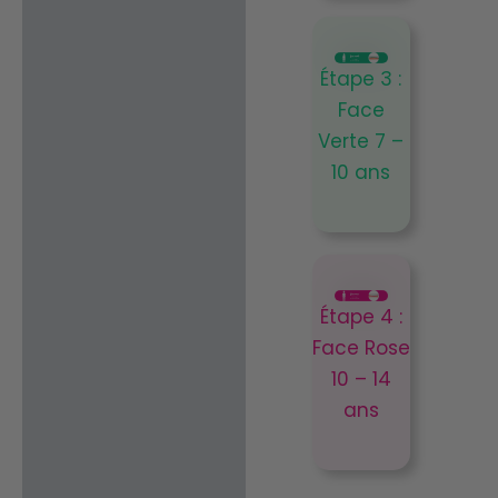
Étape 3 :
Face
Verte 7 –
10 ans
Étape 4 :
Face Rose
10 – 14
ans