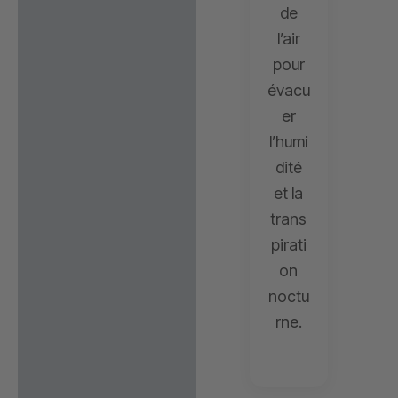
de
l’air
pour
évacu
er
l’humi
dité
et la
trans
pirati
on
noctu
rne.