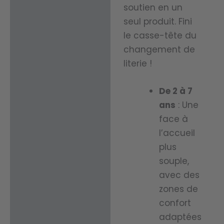
soutien en un
person
Régula
seul produit. Fini
nes
le casse-tête du
tion
allergi
changement de
Tempé
ques
literie !
rature :
ou à la
De 2 à 7
peau
Offre
ans
: Une
sensibl
une
face à
e,
l’accueil
bonne
garanti
plus
respira
ssant
souple,
bilité
un
avec des
pour
zones de
somm
aider à
confort
eil
adaptées
mainte