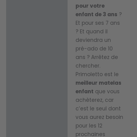
ux vous
l et une
choisis limitent
pour votre
garanti
douceu
enfant de 3 ans
?
activement le
ssent
Et pour ses 7 ans
r
développemen
un
? Et quand il
envelo
des allergènes
deviendra un
somm
ppante
pour des nuits
pré-ado de 10
eil de
pour
saines et
ans ? Arrêtez de
qualité
un
chercher.
sereines.
supérie
Primoletto est le
somm
ure au
meilleur matelas
eil des
Régulation
quotidi
enfant
que vous
plus
Température :
achèterez, car
en.
sereins
c’est le seul dont
.
Régulation
vous aurez besoin
Protec
pour les 12
thermique acti
tion
prochaines
Protec