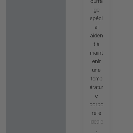
ourra
ge
spéci
al
aiden
t à
maint
enir
une
temp
ératur
e
corpo
relle
idéale
.