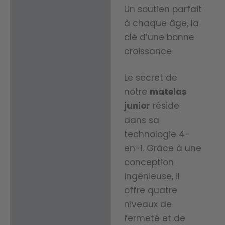
ée.
pour les
Un soutien parfait
environ
Naturel
personnes
à chaque âge, la
nemen
lement
clé d’une bonne
sensibles aux
t de
croissance
antiba
variations de
somm
ctérien
température o
Le secret de
eil plus
et anti-
qui transpirent 
notre
matelas
sain et
acarie
nuit, y compris l
junior
réside
à
n, il est
dans sa
enfants, pour u
limiter
technologie 4-
la
sommeil toujou
les
en-1. Grâce à une
solutio
à la bonne
conception
allergè
n
température.
ingénieuse, il
nes
parfait
offre quatre
couran
e pour
niveaux de
ts.
fermeté et de
les