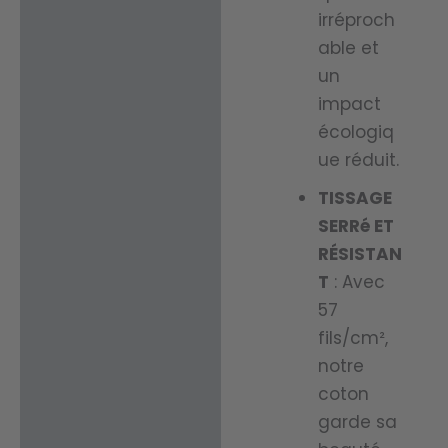
irréproch
able et
un
impact
écologiq
ue réduit.
TISSAGE
SERRé ET
RÉSISTAN
T
: Avec
57
fils/cm²,
notre
coton
garde sa