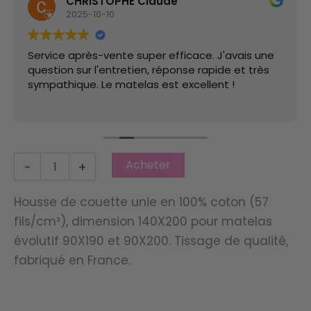
CHRISTOPHE Claude
2025-10-10
Service après-vente super efficace. J'avais une
question sur l'entretien, réponse rapide et très
sympathique. Le matelas est excellent !
quantité
Acheter
-
+
de
Housse
de
Housse de couette unie en 100% coton (57
couette
fils/cm²), dimension 140X200 pour matelas
Origin
évolutif 90X190 et 90X200. Tissage de qualité,
Coton
Uni
fabriqué en France.