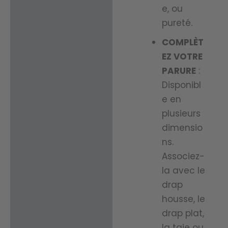
e, ou
pureté.
COMPLÈT
EZ VOTRE
PARURE
:
Disponibl
e en
plusieurs
dimensio
ns.
Associez-
la avec le
drap
housse, le
drap plat,
la taie ou