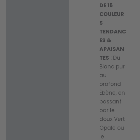
DE 16
COULEUR
S
TENDANC
ES &
APAISAN
TES
: Du
Blanc pur
au
profond
Ébène, en
passant
par le
doux Vert
Opale ou
le