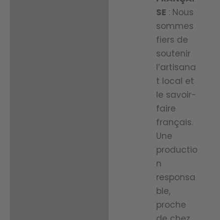
SE
: Nous
sommes
fiers de
soutenir
l’artisana
t local et
le savoir-
faire
français.
Une
productio
n
responsa
ble,
proche
de chez