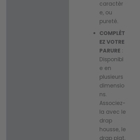
caractèr
e, ou
pureté.
COMPLÈT
EZ VOTRE
PARURE
:
Disponibl
e en
plusieurs
dimensio
ns.
Associez-
la avec le
drap
housse, le
drap plat,