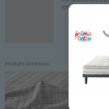
Description
100% coton (57 fils/
Informations
complémentaires
Avis (0)
Produits similaires