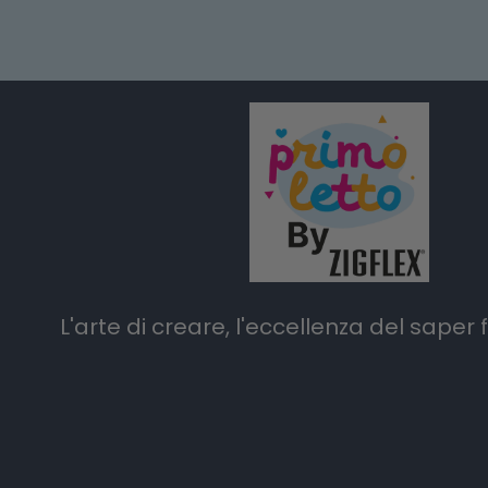
variations.
Les
options
peuvent
être
choisies
sur
la
page
L'arte di creare, l'eccellenza del saper f
du
produit