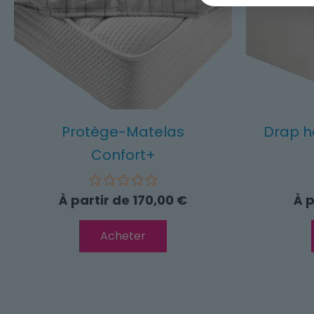
Protège-Matelas
Drap h
Confort+
À partir de
170,00
€
À p
Note
0
Ce
sur
Acheter
5
produit
a
plusieurs