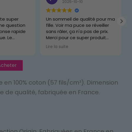
2025-10-10
te super
Un sommeil de qualité pour ma
une question
fille. Voir ma puce se réveiller
éponse rapide
sans râler, ça n'a pas de prix.
ue. Le
Merci pour ce super produit
ent !
évolutif.
Lire la suite
Acheter
nie en 100% coton (57 fils/cm²). Dimension
e de qualité, fabriquée en France.
lection Origin. Fabriquées en France en