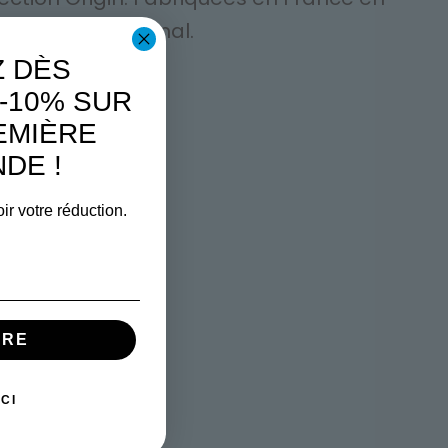
 un confort optimal.
 DÈS
-10% SUR
EMIÈRE
DE !
ir votre réduction.
IRE
CI