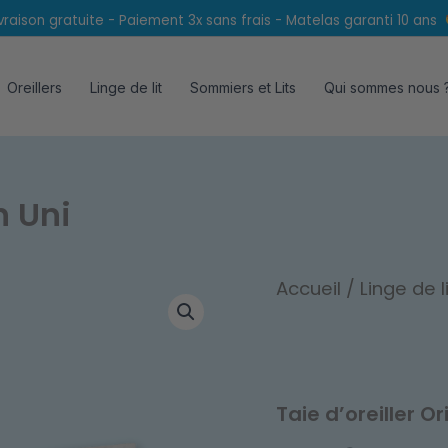
ivraison gratuite - Paiement 3x sans frais - Matelas garanti 10 ans
Oreillers
Linge de lit
Sommiers et Lits
Qui sommes nous 
n Uni
Accueil
/
Linge de l
Taie d’oreiller O