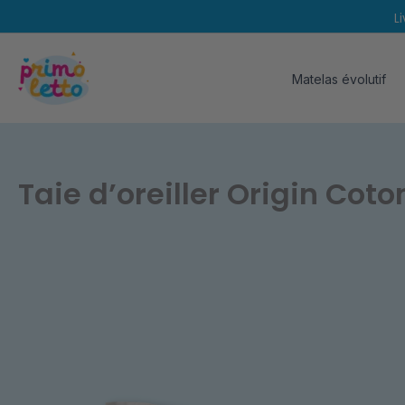
Aller
L
au
contenu
Matelas évolutif
Taie d’oreiller Origin Coto