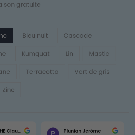
raison gratuite
nc
Bleu nuit
Cascade
ne
Kumquat
Lin
Mastic
ane
Terracotta
Vert de gris
Zinc
CHRISTOPHE Claude
Plunian Jerôme