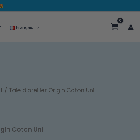
?
Français
it
/ Taie d’oreiller Origin Coton Uni
rigin Coton Uni