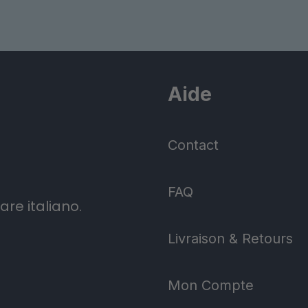
variations.
Les
options
peuvent
Aide
être
choisies
sur
Contact
la
page
FAQ
are italiano.
du
produit
Livraison & Retours
Mon Compte