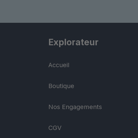
variations.
Les
options
peuvent
Explorateur
être
choisies
sur
Accueil
la
page
Boutique
du
produit
Nos Engagements
CGV