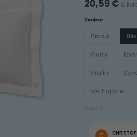
20,59
€
& liv
Couleur
Biscuit
Bla
Curry
Ebè
Pralin
Sav
Vert opale
EFFACER
Coco Frdn