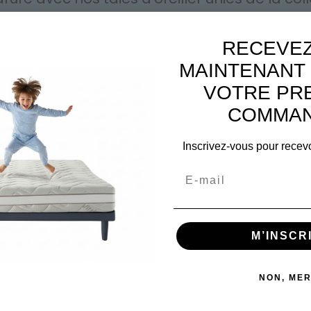
cm²), elles allient douceur et résistance pour
RECEVEZ
MAINTENANT 
VOTRE PR
COMMAN
Inscrivez-vous pour recevo
Email
M’INSCR
NON, MER